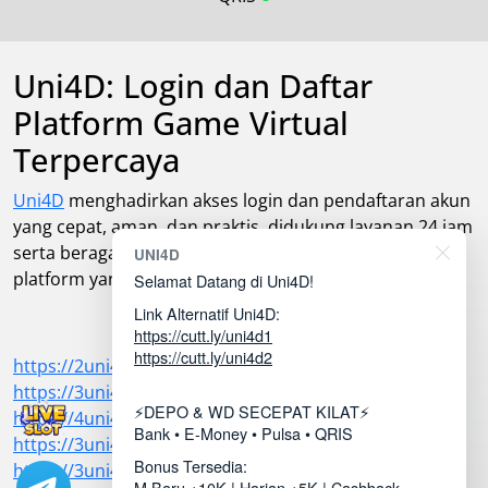
Uni4D: Login dan Daftar
Platform Game Virtual
Terpercaya
Uni4D
menghadirkan akses login dan pendaftaran akun
yang cepat, aman, dan praktis, didukung layanan 24 jam
serta beragam pilihan permainan online dalam satu
UNI4D
platform yang mudah digunakan.
Selamat Datang di Uni4D!
Link Alternatif Uni4D:
https://cutt.ly/uni4d1
https://cutt.ly/uni4d2
https://2uni4d.click/
https://3uni4d.cfd/
⚡DEPO & WD SECEPAT KILAT⚡
https://4uni4d.cfd/
Bank • E-Money • Pulsa • QRIS
https://3uni4d.cyou/
Bonus Tersedia:
https://3uni4d.lol/
M Baru +10K | Harian +5K | Cashback