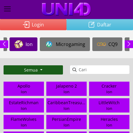
Login
Daftar
o
Ion
Microgaming
CQ9
Semua
Apollo
Jalapeno 2
Cracker
Ion
Ion
Ion
EstateRichman
CaribbeanTreasure
LittleWitch
Ion
Ion
Ion
FlameWolves
PersianEmpire
Heracles
Ion
Ion
Ion