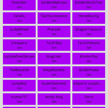
Poseidon
GoldenMaitreya
GoldenWuZeTian
Ion
Ion
Ion
FaFaFa
TaichiLiondance
HorseRacing
Ion
Ion
Ion
LuckyWheel
Pharaoh
DragonTreasure
Ion
Ion
Ion
Cleopatra
TaichiBoy
TaichiFortuna
Ion
Ion
Ion
LuckyWheelDeluxe
Magician
MonterPop
Ion
Ion
Ion
TheBeauties
MayaMystery
GoldenFuwa
Ion
Ion
Ion
LampBoy
SuperDiamond
emperor auspicious
Ion
Ion
Ion
trump777
Arctic King
Zorro
Ion
Ion
Ion